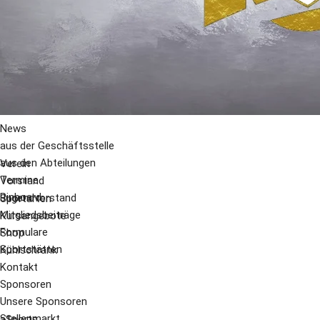
News
aus der Geschäftsstelle
aus den Abteilungen
Verein
Termine
Vorstand
Pinboard
Jugendvorstand
Sportarten
Mitgliedsbeiträge
Kursangebote
Formulare
Shop
Sportstätten
Kühlschrank
Kontakt
Sponsoren
Unsere Sponsoren
Stellenmarkt
aSports